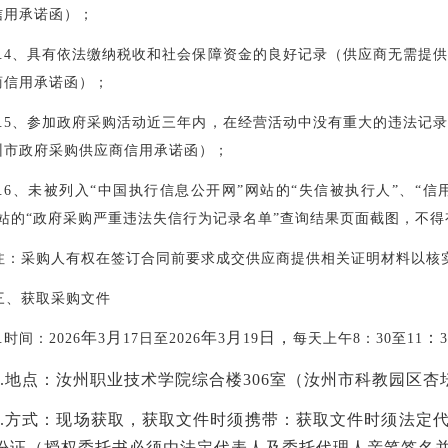
信用承诺函）；
.4
、具有依法缴纳税收和社会保障资金的良好记录（供应商无需提
商信用承诺函）；
.5
、参加政府采购活动近三年内，在经营活动中没有重大的违法记
州市政府采购供应商信用承诺函）；
.6
、未被列入“中国执行信息公开网”网站的“失信被执行人”、“信
网站的“政府采购严重违法失信行为记录名单”查询结果页面截图，不
注：采购人有权在签订合同前要求成交供应商提供相关证明材料以核
三、获取采购文件
年
月
年
月
日，
：
.
时间：
2026
3
17
日至
2026
3
19
每天上午
8
：
30
至
11
3
.
地点：汝州职业技术学院综合楼
306
室（汝州市科教园区杏
.
方式：现场获取，获取文件时须携带：获取文件时须法定
份证（授权委托书必须由法定代表人及委托代理人亲笔签名