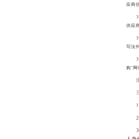
应商
3
供应
3
写汝
3
购”
1
2
3
人身