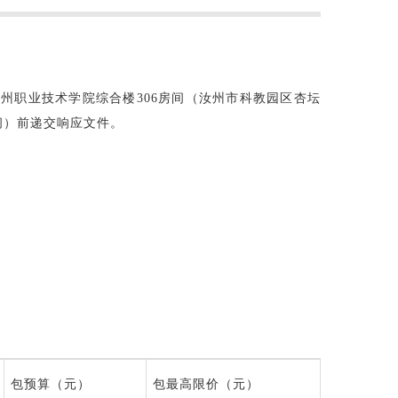
汝州职业技术学院综合楼
306
房间（汝州市科教园区杏坛
间）前递交响应文件。
包预算（元）
包最高限价（元）