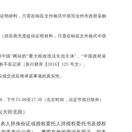
供证明材料，只需在响应文件格式中填写汝州市政府采购
录（供应商无需提供证明材料，只需在响应文件格式中填
用中国”网站的“重大税收违法失信主体”、“中国政府采
得有不良记录（执行财库【
2016
】
125
号文）。
实成交供应商承诺事项的真实性。
1
0
，下午
5:00
至
17:30
（北京时间，法定节假日除外）
坛大街北段）
代表人持身份证或授权委托人持授权委托书及授权
并加盖单位公章），携带有效的营业执照正、副本