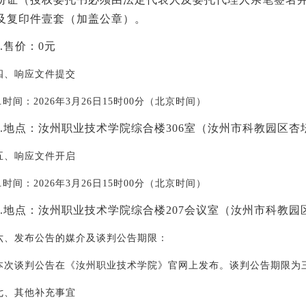
及复印件壹套（加盖公章）。
.
售价：
0
元
四、响应文件提交
.
时间：
2026
年
3
月
26
日
15
时
00
分（北京时间）
.
地点：汝州职业技术学院综合楼
306
室（汝州市科教园区杏
五、响应文件开启
.
时间：
2026
年
3
月
26
日
15
时
00
分（北京时间）
.
地点：汝州职业技术学院综合楼
207
会议室（汝州市科教园
六、发布公告的媒介及谈判公告期限：
本次谈判公告在《汝州职业技术学院》官网上发布。谈判公告期限为
七、其他补充事宜